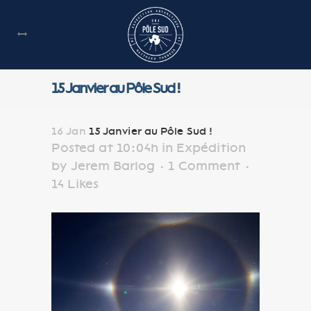
15 Janvier au Pôle Sud !
16 Jan
15 Janvier au Pôle Sud !
Posted at 10:04h
in
Expédition
by
Jerem Barlog
1 Comment
14
Likes