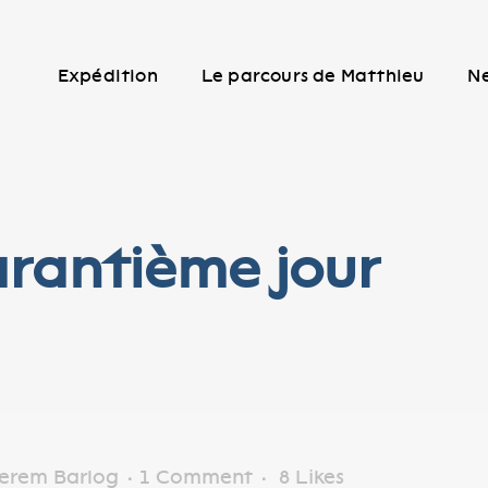
Expédition
Le parcours de Matthieu
N
arantième jour
erem Barlog
1 Comment
8
Likes