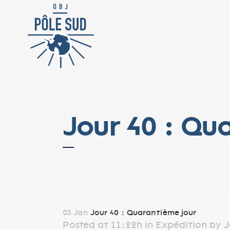
Jour 40 : Qu
03 Jan
Jour 40 : Quarantième jour
Posted at 11:22h
in
Expédition
by
J