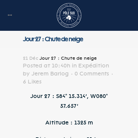
Jour 27 : Chute de neige
21 Déc
Jour 27 : Chute de neige
Posted at 10:40h
in
Expédition
by
Jerem Barlog
0 Comments
6
Likes
Jour 27 : S84° 15.314’, W080°
57.657’
Altitude : 1325 m